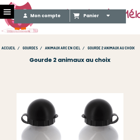
Le Méli Mélo de Mél
Mon compte
Panier
ACCUEIL
GOURDES
ANIMAUX ARC EN CIEL
GOURDE 2 ANIMAUX AU CHOIX
Gourde 2 animaux au choix