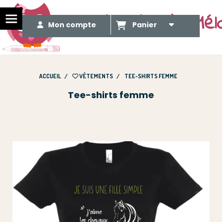
Le Méli Mélo de Mél
Mon compte
Panier
ACCUEIL
VÊTEMENTS
TEE-SHIRTS FEMME
Tee-shirts femme