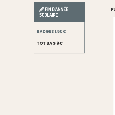
FIN D'ANNÉE
P
SCOLAIRE
BADGES 1.50€
TOT BAG 9€