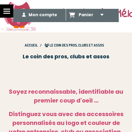
Le Méli Mélo de Mél
Mon compte
Panier
ACCUEIL
LE COIN DES PROS, CLUBS ET ASSOS
Le coin des pros, clubs et assos
Soyez reconnaissable, identifiable au
premier coup d'oeil ...
Distinguez vous avec des accessoires
personnalisés au logo et couleur de
votre entreprise, club ou association .