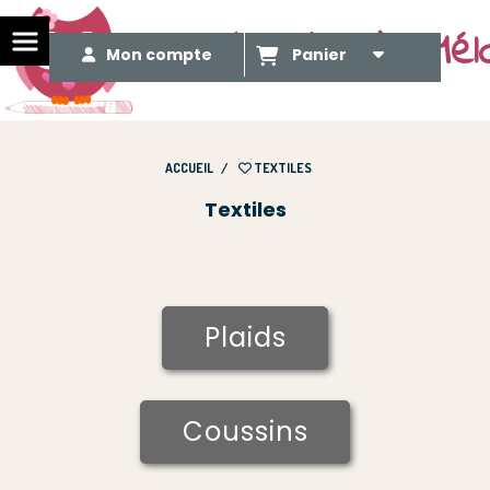
Le Méli Mélo de Mél
Mon compte
Panier
ACCUEIL
TEXTILES
Textiles
Plaids
Coussins