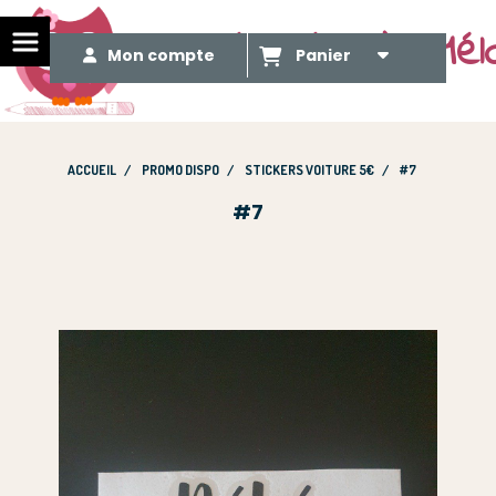
Le Méli Mélo de Mél
Mon compte
Panier
ACCUEIL
PROMO DISPO
STICKERS VOITURE 5€
#7
#7