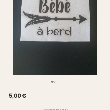
#7
5,00
€