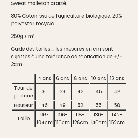
Sweat molleton gratté.
80% Coton issu de l'agriculture biologique, 20%
polyester recyclé
280g / m²
Guide des tailles ... les mesures en cm sont
sujettes à une tolérance de fabrication de +/-
2cm
4 ans
6 ans
8 ans
10 ans
12 ans
Tour de
36
39
42
45
48
poitrine
Hauteur
46
49
52
55
58
96-
106-
118-
130-
142-
Taille
104cm
116cm
128cm
140cm
152cm