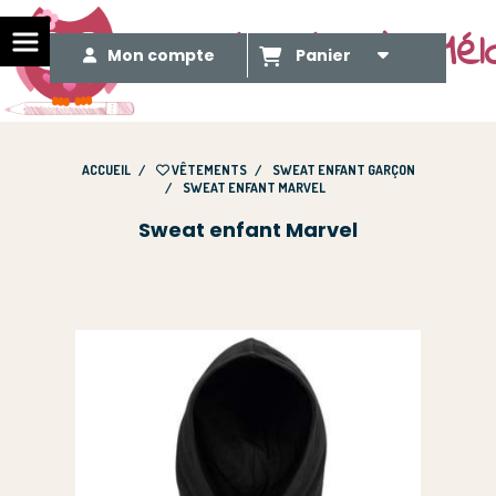
Le Méli Mélo de Mél
Mon compte
Panier
ACCUEIL
VÊTEMENTS
SWEAT ENFANT GARÇON
SWEAT ENFANT MARVEL
Sweat enfant Marvel