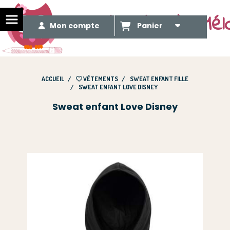
Le Méli Mélo de Mél
Mon compte
Panier
ACCUEIL
VÊTEMENTS
SWEAT ENFANT FILLE
SWEAT ENFANT LOVE DISNEY
Sweat enfant Love Disney