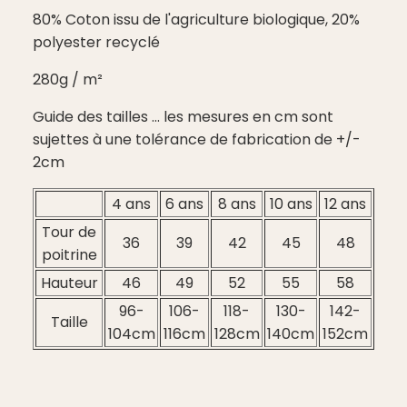
80% Coton issu de l'agriculture biologique, 20%
polyester recyclé
280g / m²
Guide des tailles ... les mesures en cm sont
sujettes à une tolérance de fabrication de +/-
2cm
4 ans
6 ans
8 ans
10 ans
12 ans
Tour de
36
39
42
45
48
poitrine
Hauteur
46
49
52
55
58
96-
106-
118-
130-
142-
Taille
104cm
116cm
128cm
140cm
152cm