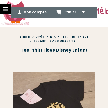
Le Méli Mélo de Mél
Mon compte
Panier
ACCUEIL
VÊTEMENTS
TEE-SHIRTS ENFANT
TEE-SHIRT I LOVE DISNEY ENFANT
Tee-shirt I love Disney Enfant