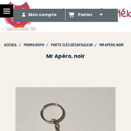
Le Méli Mélo de Mél
Mon compte
Panier
ACCUEIL
PROMO DISPO
PORTE CLÉS DÉCAPSULEUR
MR APÉRO, NOIR
Mr Apéro, noir