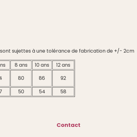
m sont sujettes à une tolérance de fabrication de +/- 2cm
ans
8 ans
10 ans
12 ans
4
80
86
92
7
50
54
58
Contact