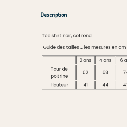
Description
Tee shirt noir, col rond.
Guide des tailles ... les mesures en c
2 ans
4 ans
6 
Tour de
62
68
7
poitrine
Hauteur
41
44
4