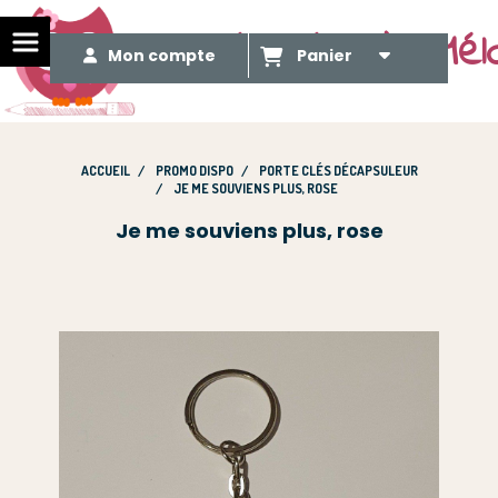
Le Méli Mélo de Mél
Mon compte
Panier
ACCUEIL
PROMO DISPO
PORTE CLÉS DÉCAPSULEUR
JE ME SOUVIENS PLUS, ROSE
Je me souviens plus, rose