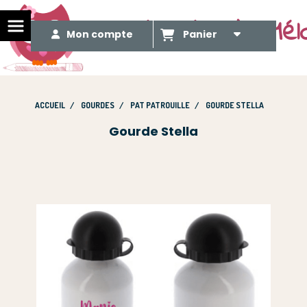
Le Méli Mélo de Mél
Mon compte
Panier
ACCUEIL
GOURDES
PAT PATROUILLE
GOURDE STELLA
Gourde Stella