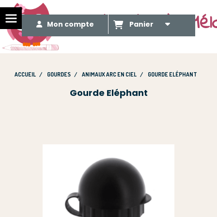
Le Méli Mélo de Mél
Mon compte
Panier
ACCUEIL
GOURDES
ANIMAUX ARC EN CIEL
GOURDE ELÉPHANT
Gourde Eléphant