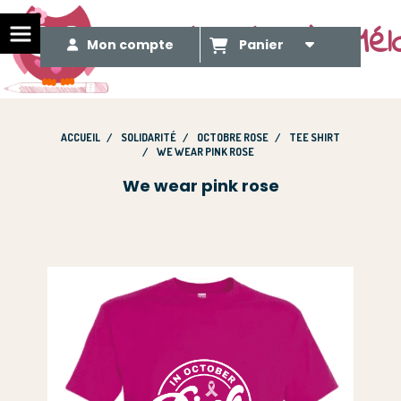
Le Méli Mélo de Mél
Mon compte
Panier
ACCUEIL
SOLIDARITÉ
OCTOBRE ROSE
TEE SHIRT
WE WEAR PINK ROSE
We wear pink rose