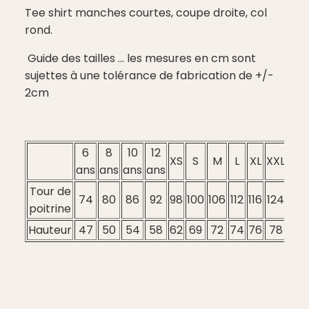
Tee shirt manches courtes, coupe droite, col
rond.
Guide des tailles ... les mesures en cm sont
sujettes à une tolérance de fabrication de +/-
2cm
6
8
10
12
XS
S
M
L
XL
XXL
3XL
ans
ans
ans
ans
Tour de
74
80
86
92
98
100
106
112
116
124
128
poitrine
Hauteur
47
50
54
58
62
69
72
74
76
78
80