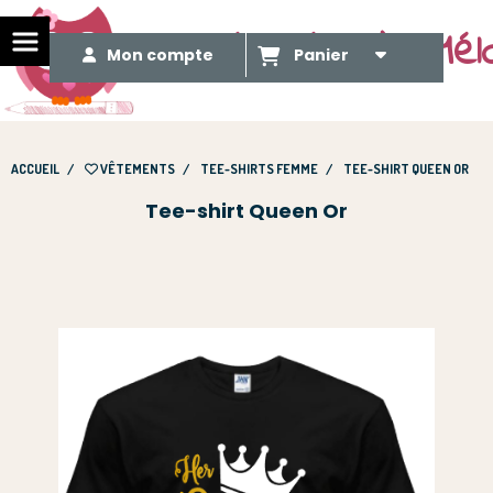
Le Méli Mélo de Mél
Mon compte
Panier
ACCUEIL
VÊTEMENTS
TEE-SHIRTS FEMME
TEE-SHIRT QUEEN OR
Tee-shirt Queen Or