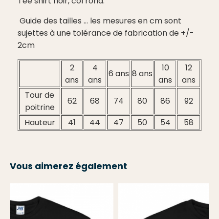
Tee shirt noir, col rond.
Guide des tailles ... les mesures en cm sont
sujettes à une tolérance de fabrication de +/-
2cm
2
4
10
12
6 ans
8 ans
ans
ans
ans
ans
Tour de
62
68
74
80
86
92
poitrine
Hauteur
41
44
47
50
54
58
Vous aimerez également