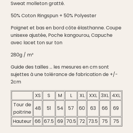
Sweat molleton gratté.
50% Coton Ringspun + 50% Polyester
Poignet et bas en bord côte élasthanne. Coupe
unisexe ajustée, Poche kangourou, Capuche
avec lacet ton sur ton
280g / m²
Guide des tailles ... les mesures en cm sont
sujettes à une tolérance de fabrication de +/-
2cm
XS
S
M
L
XL
XXL
3XL
4XL
Tour de
48
51
54
57
60
63
66
69
poitrine
Hauteur
66
67.5
69
70.5
72
73.5
75
75