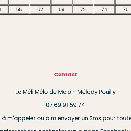
4
58
62
69
72
74
76
Contact
Le Méli Mélo de Mélo - Mélody Pouilly
07 69 91 59 74
s à m'appeler ou à m'envoyer un Sms pour toute