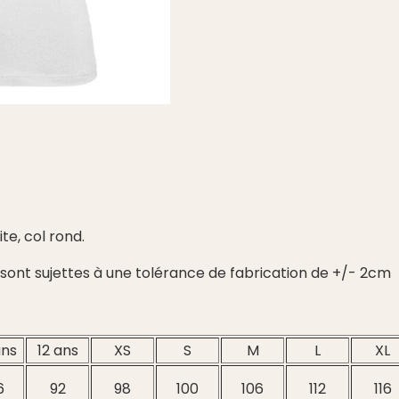
te, col rond.
m sont sujettes à une tolérance de fabrication de +/- 2cm
ans
12 ans
XS
S
M
L
XL
6
92
98
100
106
112
116