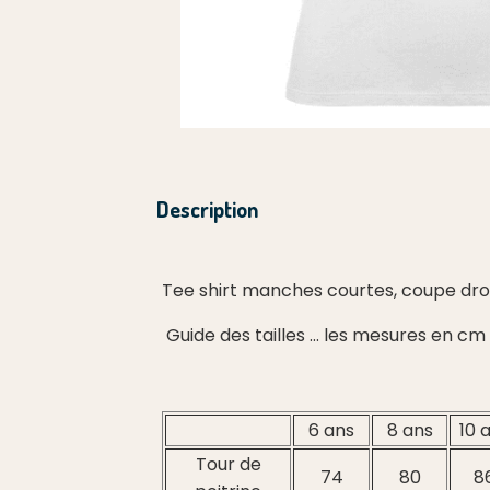
Description
Tee shirt manches courtes, coupe droi
Guide des tailles ... les mesures en c
6 ans
8 ans
10 
Tour de
74
80
8