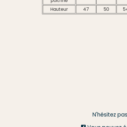
poitrine
Hauteur
47
50
5
N'hésitez pa