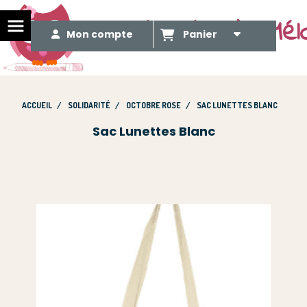
Le Méli Mélo de Mél
Mon compte
Panier
ACCUEIL
SOLIDARITÉ
OCTOBRE ROSE
SAC LUNETTES BLANC
Sac Lunettes Blanc