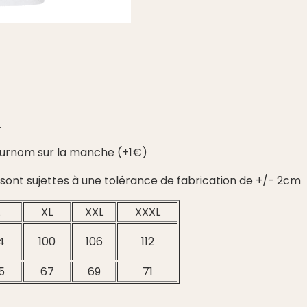
.
 surnom sur la manche (+1€)
m sont sujettes à une tolérance de fabrication de +/- 2cm
XL
XXL
XXXL
4
100
106
112
5
67
69
71