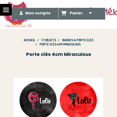
Le Méli Mélo de Mél
Mon compte
Panier
ACCUEIL
OBJETS
BADGES & PORTE CLÉS
PORTE CLÉS 4CM MIRACULOUS
Porte clés 4cm Miraculous