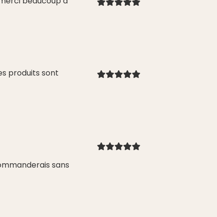
e merci beaucoup à
es produits sont
commanderais sans