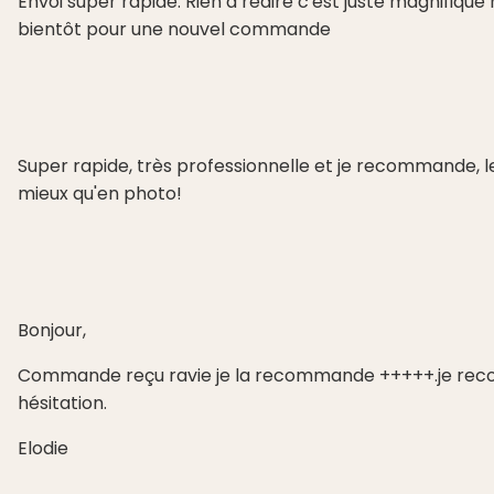
Envoi super rapide. Rien à redire c'est juste magnifiqu
bientôt pour une nouvel commande
Super rapide, très professionnelle et je recommande, l
mieux qu'en photo!
Bonjour,
Commande reçu ravie je la recommande +++++.je re
hésitation.
Elodie