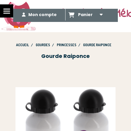
Le Méli Mélo de Mél
Mon compte
Panier
ACCUEIL
GOURDES
PRINCESSES
GOURDE RAIPONCE
Gourde Raiponce