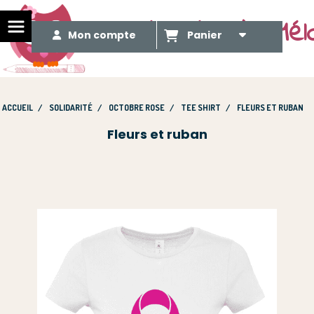
Le Méli Mélo de Mél
Mon compte
Panier
ACCUEIL
SOLIDARITÉ
OCTOBRE ROSE
TEE SHIRT
FLEURS ET RUBAN
Fleurs et ruban