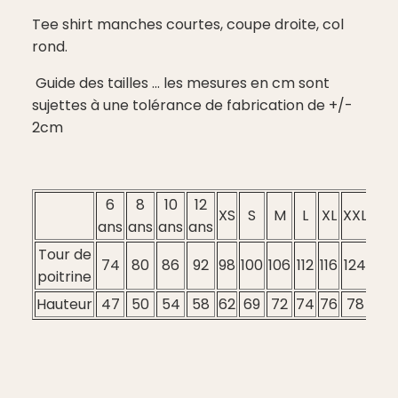
Tee shirt manches courtes, coupe droite, col
rond.
Guide des tailles ... les mesures en cm sont
sujettes à une tolérance de fabrication de +/-
2cm
6
8
10
12
XS
S
M
L
XL
XXL
3XL
ans
ans
ans
ans
Tour de
74
80
86
92
98
100
106
112
116
124
128
poitrine
Hauteur
47
50
54
58
62
69
72
74
76
78
80