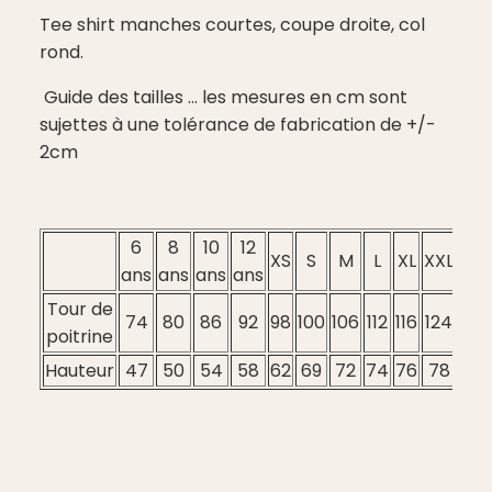
Tee shirt manches courtes, coupe droite, col
rond.
Guide des tailles ... les mesures en cm sont
sujettes à une tolérance de fabrication de +/-
2cm
6
8
10
12
XS
S
M
L
XL
XXL
3XL
ans
ans
ans
ans
Tour de
74
80
86
92
98
100
106
112
116
124
128
poitrine
Hauteur
47
50
54
58
62
69
72
74
76
78
80