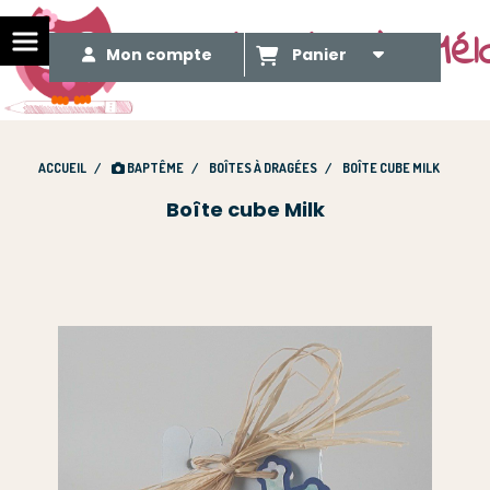
Le Méli Mélo de Mél
Mon compte
Panier
ACCUEIL
BAPTÊME
BOÎTES À DRAGÉES
BOÎTE CUBE MILK
Boîte cube Milk