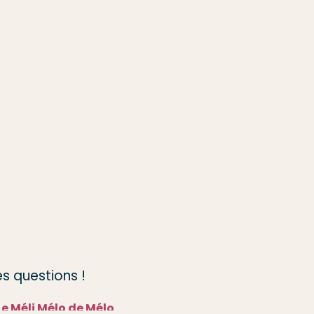
s questions !
Le Méli Mélo de Mélo