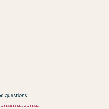
s questions !
Le Méli Mélo de Mélo