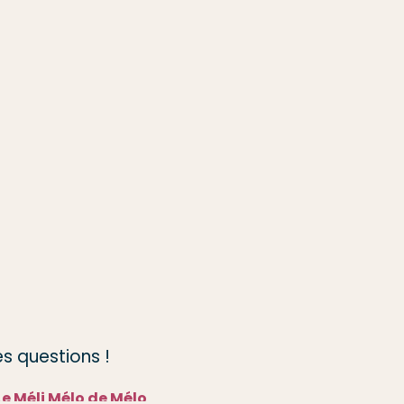
s questions !
Le Méli Mélo de Mélo