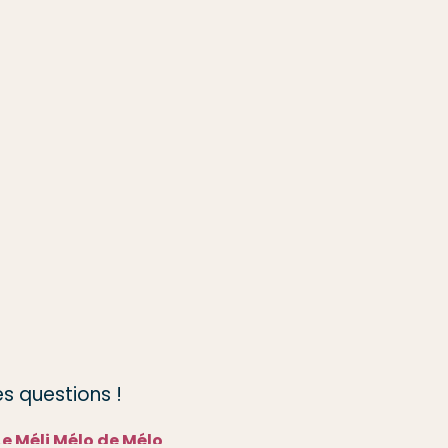
s questions !
Le Méli Mélo de Mélo