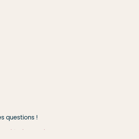
s questions !
Le Méli Mélo de Mélo